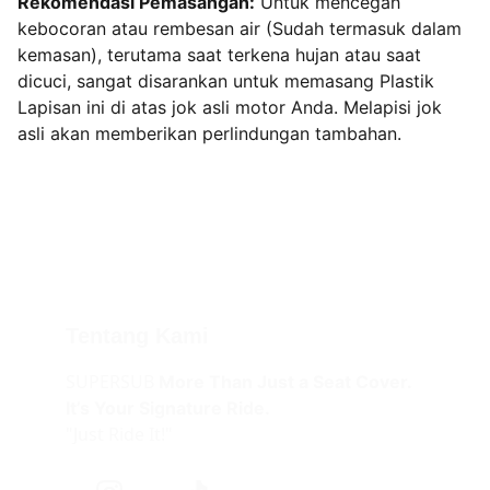
Rekomendasi Pemasangan:
Untuk mencegah
kebocoran atau rembesan air (Sudah termasuk dalam
kemasan), terutama saat terkena hujan atau saat
dicuci, sangat disarankan untuk memasang Plastik
Lapisan ini di atas jok asli motor Anda. Melapisi jok
asli akan memberikan perlindungan tambahan.
Tentang Kami
SUPERSUB 
More Than Just a Seat Cover.
It’s Your Signature Ride.
"Just Ride It!"