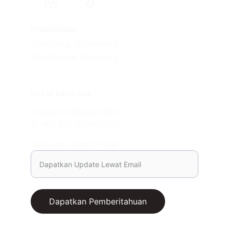
PENGIRIMAN
Bandung, Indonesia
Worldwide Shipping
PUSAT BANTUAN
✉ support@supersub.id
✆ +62 813-2856-7221
Masukan Alamat Email :
Dapatkan Pemberitahuan