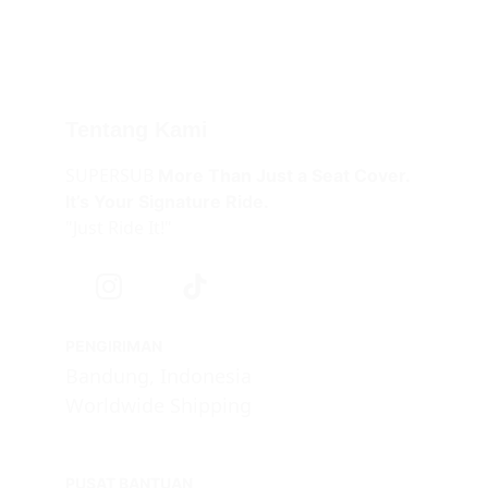
Tentang Kami
SUPERSUB 
More Than Just a Seat Cover.
It’s Your Signature Ride.
"Just Ride It!"
PENGIRIMAN
Bandung, Indonesia
Worldwide Shipping
PUSAT BANTUAN