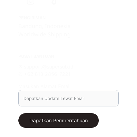
PENGIRIMAN
Bandung, Indonesia
Worldwide Shipping
PUSAT BANTUAN
✉ support@supersub.id
✆ +62 813-2856-7221
Masukan Alamat Email :
Dapatkan Pemberitahuan