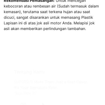
Rekomendasi Pemasangan:
Untuk mencegah
kebocoran atau rembesan air (Sudah termasuk dalam
kemasan), terutama saat terkena hujan atau saat
dicuci, sangat disarankan untuk memasang Plastik
Lapisan ini di atas jok asli motor Anda. Melapisi jok
asli akan memberikan perlindungan tambahan.
Tentang Kami
SUPERSUB 
More Than Just a Seat Cover.
It’s Your Signature Ride.
"Just Ride It!"