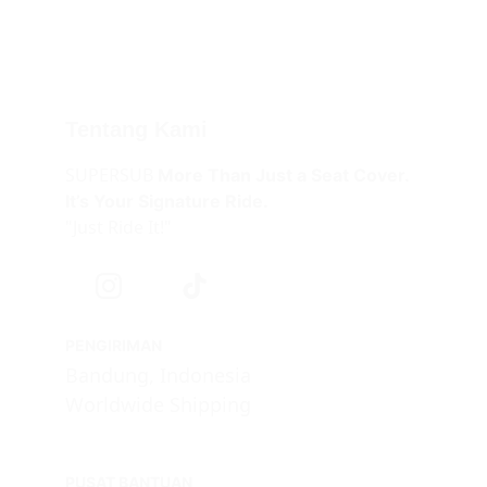
Tentang Kami
SUPERSUB 
More Than Just a Seat Cover.
It’s Your Signature Ride.
"Just Ride It!"
PENGIRIMAN
Bandung, Indonesia
Worldwide Shipping
PUSAT BANTUAN